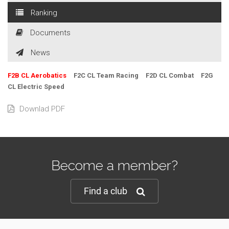
Ranking
Documents
News
F2B CL Aerobatics
F2C CL Team Racing
F2D CL Combat
F2G
CL Electric Speed
Downlad PDF
Become a member?
Find a club