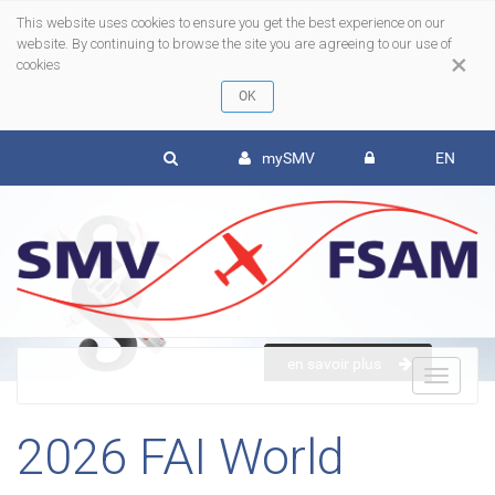
This website uses cookies to ensure you get the best experience on our
website. By continuing to browse the site you are agreeing to our use of
×
cookies
mySMV
EN
en savoir plus
To
2026 FAI World
nav