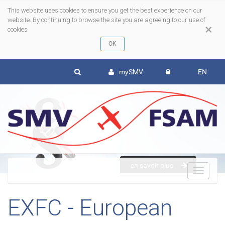
This website uses cookies to ensure you get the best experience on our
website. By continuing to browse the site you are agreeing to our use of
×
cookies
mySMV
EN
en savoir plus
To
EXFC - European
nav