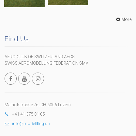
More
Find Us
AERO-CLUB OF SWITZERLAND AECS
SWISS AEROMODELLING FEDERATION SMV
Maihofstrasse 76, CH-6006 Luzern
+41 41 375 01 05
info@modellflug.ch