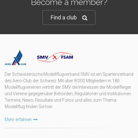
Become a member?
Find a club
Der Schweizerische Modellflugverband SMV ist ein Spartenverband
des Aero-Club der Schweiz. Mit über 8'000 Mitgliedern in 180
Modellflugvereinen vertritt der SMV die Interessen der Modellflieger
und Vereine gegegenüber Behörden, Regulatoren und Institutionen.
Termine, News, Resultate und Fotos und alles zum Thema
Modellflug finden Sie hier.
Mehr erfahren