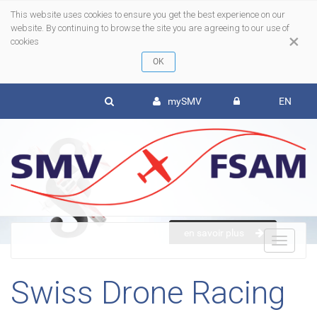
This website uses cookies to ensure you get the best experience on our
website. By continuing to browse the site you are agreeing to our use of
×
cookies
mySMV
EN
en savoir plus
To
Swiss Drone Racing
nav