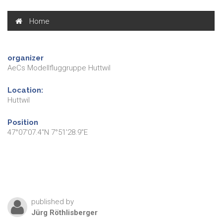
Home
organizer
AeCs Modellfluggruppe Huttwil
Location:
Huttwil
Position
47°07'07.4"N 7°51'28.9"E
published by
Jürg
Röthlisberger