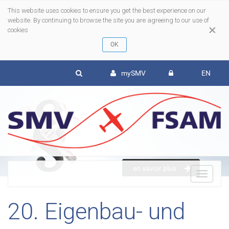
This website uses cookies to ensure you get the best experience on our
website. By continuing to browse the site you are agreeing to our use of
×
cookies
mySMV
EN
en savoir plus
To
20. Eigenbau- und
nav