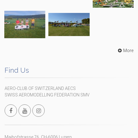
More
Find Us
AERO-CLUB OF SWITZERLAND AECS
SWISS AEROMODELLING FEDERATION SMV
Maihofstrasse 76, CH-6006 Luzern