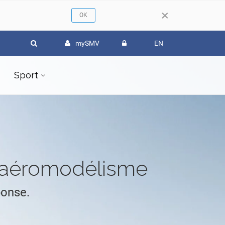
×
mySMV
EN
Sport
l'aéromodélisme
ponse.