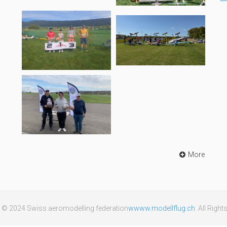
More
 © 2024 Swiss aeromodelling federation
wwww.modellflug.ch
. All Righ