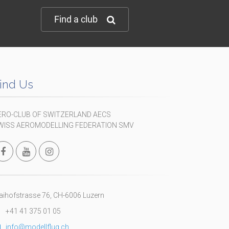
Find a club
ind Us
ERO-CLUB OF SWITZERLAND AECS
WISS AEROMODELLING FEDERATION SMV
ihofstrasse 76, CH-6006 Luzern
+41 41 375 01 05
info@modellflug.ch