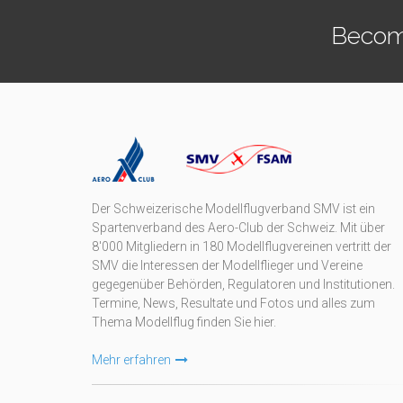
Becom
Der Schweizerische Modellflugverband SMV ist ein
Spartenverband des Aero-Club der Schweiz. Mit über
8'000 Mitgliedern in 180 Modellflugvereinen vertritt der
SMV die Interessen der Modellflieger und Vereine
gegegenüber Behörden, Regulatoren und Institutionen.
Termine, News, Resultate und Fotos und alles zum
Thema Modellflug finden Sie hier.
Mehr erfahren