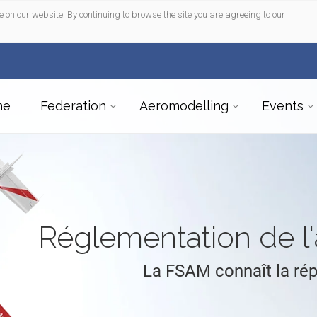
e on our website. By continuing to browse the site you are agreeing to our
me
Federation
Aeromodelling
Events
Réglementation de 
La FSAM connaît la ré