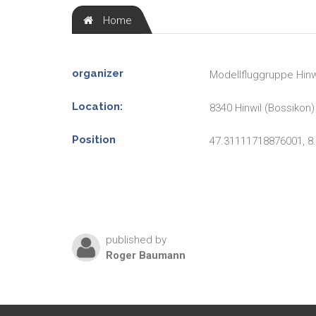
Home
organizer
Modellfluggruppe Hinw
Location:
8340 Hinwil (Bossikon)
Position
47.31111718876001, 8
published by
Roger
Baumann