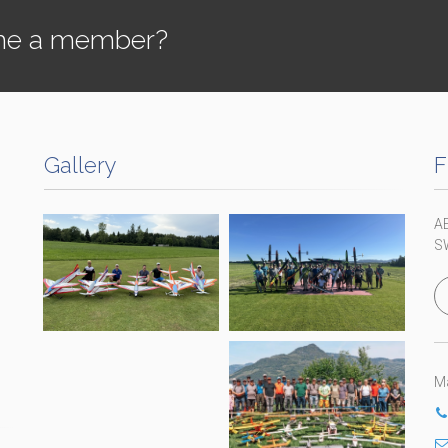
e a member?
Gallery
F
A
S
Ma