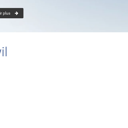
r plus
il