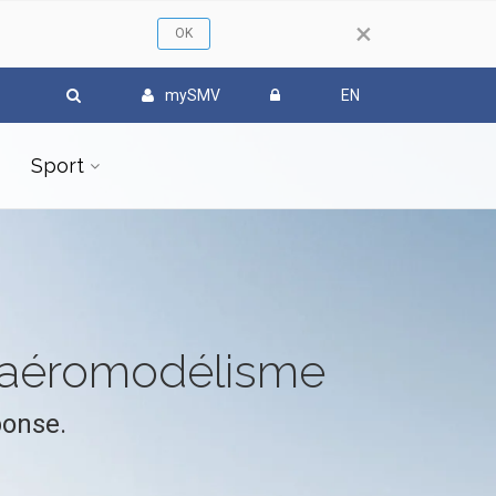
×
mySMV
EN
Sport
l'aéromodélisme
ponse.