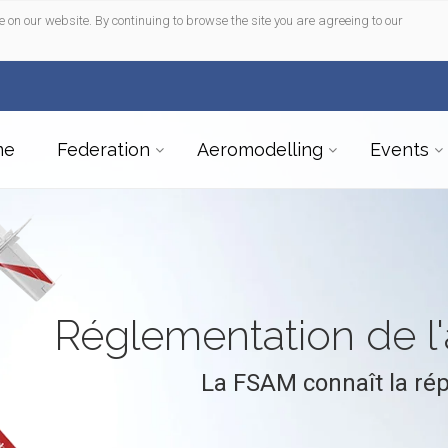
e on our website. By continuing to browse the site you are agreeing to our
me
Federation
Aeromodelling
Events
Réglementation de 
La FSAM connaît la ré