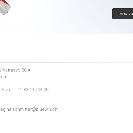
en savoi
rkstrasse 38 A
hun
Privat:
+41 33 437 94 00
regina.schmitter@bluewin.ch