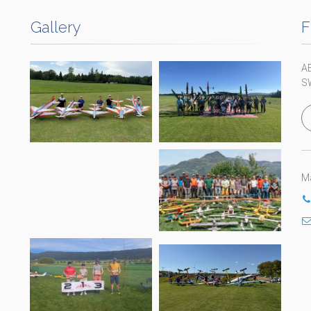
Gallery
F
A
S
Ma