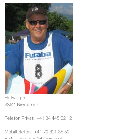
Hofweg 5
3362
Niederönz
Telefon Privat:
+41 34 445 22 12
Mobiltelefon:
+41 79 821 35 59
E-Mail:
wmartig@bluewin.ch