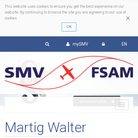
This website uses cookies to ensure you get the best experience on our
website. By continuing to browse the site you are agreeing to our use of
×
cookies
mySMV
EN
en savoir plus
To
Martig Walter
nav