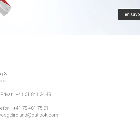
en savoi
g 3
uus
Privat:
+41 61 841 24 48
lefon:
+41 78 401 75 01
voegeliroland@outlook.com