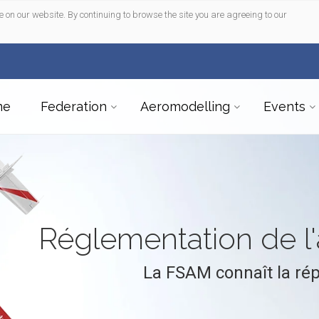
e on our website. By continuing to browse the site you are agreeing to our
me
Federation
Aeromodelling
Events
Réglementation de 
La FSAM connaît la ré