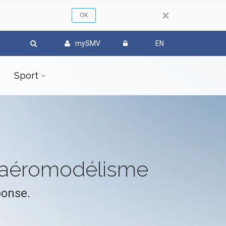
×
mySMV
EN
Sport
l'aéromodélisme
ponse.