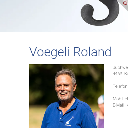
Voegeli Roland
Juchwe
4463
B
Telefon 
Mobilte
E-Mail: