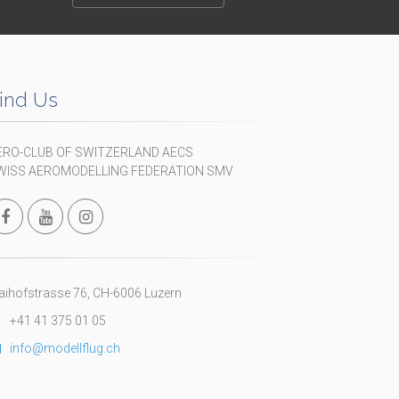
ind Us
ERO-CLUB OF SWITZERLAND AECS
WISS AEROMODELLING FEDERATION SMV
ihofstrasse 76, CH-6006 Luzern
+41 41 375 01 05
info@modellflug.ch