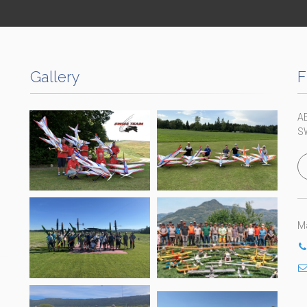
Gallery
F
A
S
Ma