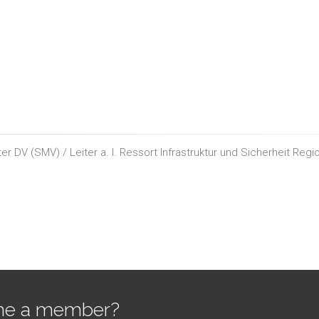
 DV (SMV) / Leiter a. I. Ressort Infrastruktur und Sicherheit Reg
e a member?