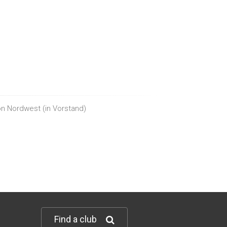
ion Nordwest
(in
Vorstand
)
Find a club