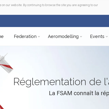
e on our website. By continuing to browse the site you are agreeing to our
me
Federation
Aeromodelling
Events
Réglementation de 
La FSAM connaît la ré