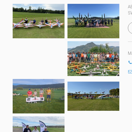
A
S
Ma