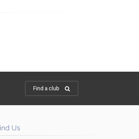
Find a club
ind Us