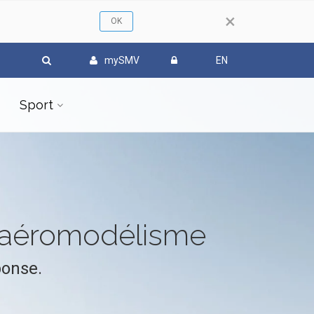
×
mySMV
EN
Sport
l'aéromodélisme
ponse.