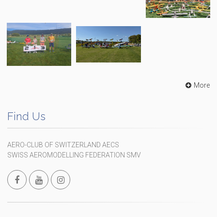
More
Find Us
AERO-CLUB OF SWITZERLAND AECS
SWISS AEROMODELLING FEDERATION SMV