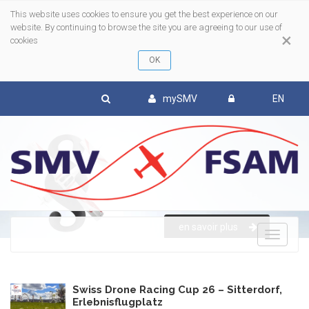
This website uses cookies to ensure you get the best experience on our
website. By continuing to browse the site you are agreeing to our use of
×
cookies
mySMV
EN
en savoir plus
To
nav
Swiss Drone Racing Cup 26 – Sitterdorf,
Erlebnisflugplatz