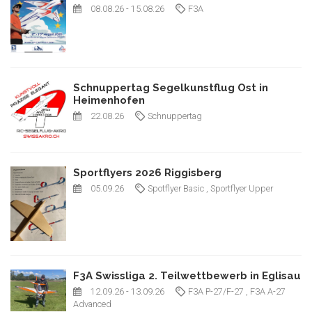
08.08.26
- 15.08.26
F3A
Schnuppertag Segelkunstflug Ost in
Heimenhofen
22.08.26
Schnuppertag
Sportflyers 2026 Riggisberg
05.09.26
Spotflyer Basic
, Sportflyer Upper
F3A Swissliga 2. Teilwettbewerb in Eglisau
12.09.26
- 13.09.26
F3A P-27/F-27
, F3A A-27
Advanced