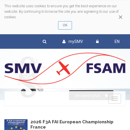
This website uses cookies to ensure you get the best experience on our
website. By continuing to browse the site you are agreeing to our use of
×
cookies
mySMV
EN
en savoir plus
To
nav
2026 F3A FAI European Championship
France