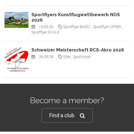
Sportflyers Kunstflugwettbewerb NOS
2026
19.09.26
Sportflyer BASIC
, Sportflyer UPPER
,
Sportflyer SCALE
Schweizer Meisterschaft RCS-Akro 2026
26.09.26
Elite
, Sportsman
Become a member?
Find a club