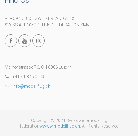
Find Us
AERO-CLUB OF SWITZERLAND AECS
SWISS AEROMODELLING FEDERATION SMV
Maihofstrasse 76, CH-6006 Luzern
+41 41 375 01 05
info@modellflug.ch
Copyright © 2024 Swiss aeromodelling
federation
wwww.modellflug.ch
. All Rights Reserved