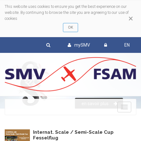
This website uses cookies to ensure you get the best experience on our
website. By continuing to browse the site you are agreeing to our use of
×
cookies
mySMV
EN
en savoir plus
To
nav
Internat. Scale / Semi-Scale Cup
Fesselflug