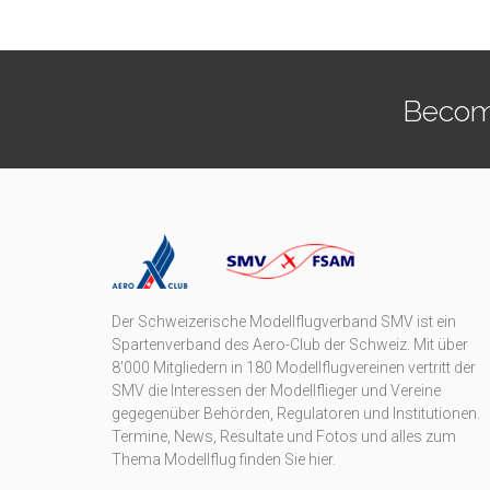
Becom
Der Schweizerische Modellflugverband SMV ist ein
Spartenverband des Aero-Club der Schweiz. Mit über
8'000 Mitgliedern in 180 Modellflugvereinen vertritt der
SMV die Interessen der Modellflieger und Vereine
gegegenüber Behörden, Regulatoren und Institutionen.
Termine, News, Resultate und Fotos und alles zum
Thema Modellflug finden Sie hier.