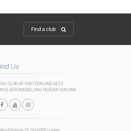
Find a club
ind Us
ERO-CLUB OF SWITZERLAND AECS
WISS AEROMODELLING FEDERATION SMV
ihofstrasse 76, CH-6006 Luzern