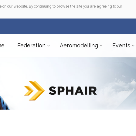
e on our website. By continuing to browse the site you are agreeing to our
me
Federation
Aeromodelling
Events