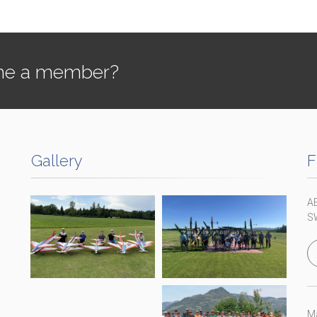
e a member?
Gallery
F
A
S
Ma