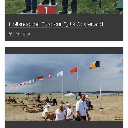
Hollandglide, Eurotour F3J à Oosterland
20.08.19