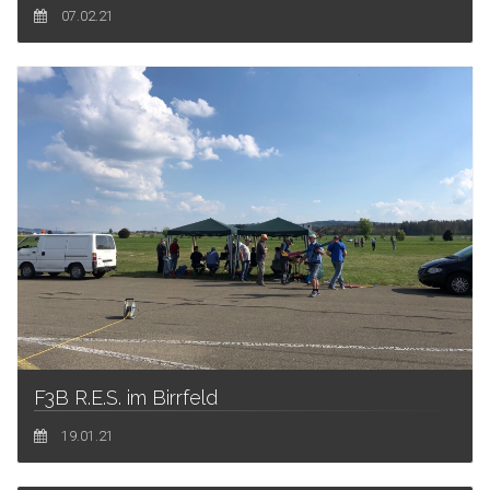
07.02.21
F3B R.E.S. im Birrfeld
19.01.21