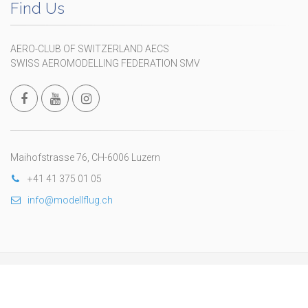
Find Us
AERO-CLUB OF SWITZERLAND AECS
SWISS AEROMODELLING FEDERATION SMV
Maihofstrasse 76, CH-6006 Luzern
+41 41 375 01 05
info@modellflug.ch
Copyright © 2024 Federazione Svizzera di Aeromodellismo
wwww.fsam.ch
. All Rights Reserved