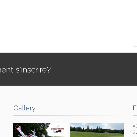
t s'inscrire?
Gallery
F
A
S