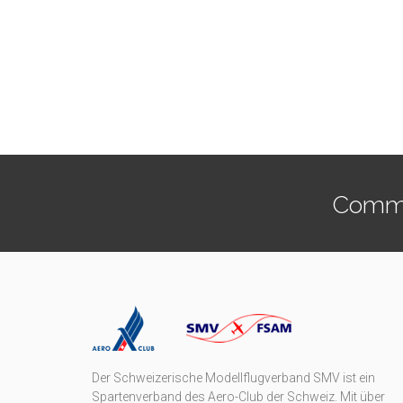
Commen
Der Schweizerische Modellflugverband SMV ist ein
Spartenverband des Aero-Club der Schweiz. Mit über