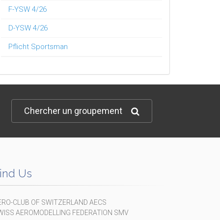
F-YSW 4/26
D-YSW 4/26
Pflicht Sportsman
Chercher un groupement
ind Us
ERO-CLUB OF SWITZERLAND AECS
WISS AEROMODELLING FEDERATION SMV