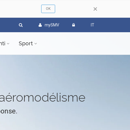
×
mySMV
IT
ti
Sport
l'aéromodélisme
ponse.