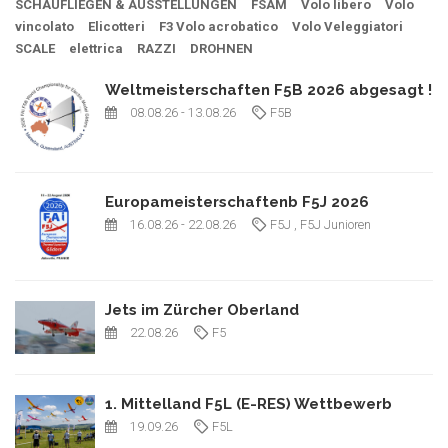
SCHAUFLIEGEN & AUSSTELLUNGEN
FSAM
Volo libero
Volo
vincolato
Elicotteri
F3 Volo acrobatico
Volo Veleggiatori
SCALE
elettrica
RAZZI
DROHNEN
Weltmeisterschaften F5B 2026 abgesagt !
08.08.26
- 13.08.26
F5B
Europameisterschaftenb F5J 2026
16.08.26
- 22.08.26
F5J
, F5J Junioren
Jets im Zürcher Oberland
22.08.26
F5
1. Mittelland F5L (E-RES) Wettbewerb
19.09.26
F5L