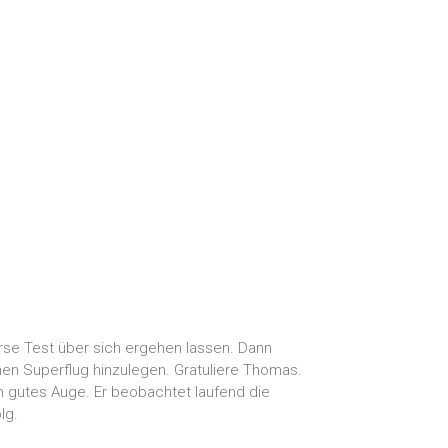
rse Test über sich ergehen lassen. Dann
n Superflug hinzulegen. Gratuliere Thomas.
n gutes Auge. Er beobachtet laufend die
lg.