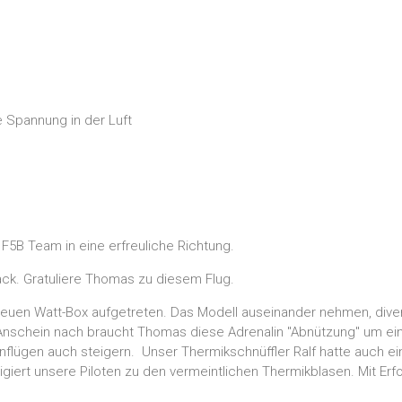
nnung in der Luft
F5B Team in eine erfreuliche Richtung.
ack. Gratuliere Thomas zu diesem Flug.
euen Watt-Box aufgetreten. Das Modell auseinander nehmen, dive
nschein nach braucht Thomas diese Adrenalin "Abnützung" um eine
flügen auch steigern. Unser Thermikschnüffler Ralf hatte auch ei
giert unsere Piloten zu den vermeintlichen Thermikblasen. Mit Erfo