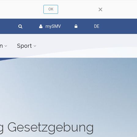
×
mySMV
DE
n
Sport
ug Gesetzgebung