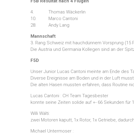
F5B Resultat nach 4 Flügen
4. Thomas Wäckerlin
10. Marco Cantoni
28. Andy Lang
Mannschaft
3. Rang Schweiz mit hauchdünnem Vorsprung (15 P
Die Austria und Germania Kollegen sind an der Spi
F5D
Unser Junior Lucas Cantoni meinte am Ende des Ta
Diverse Ereignisse am Boden und in der Luft mus
Die alten Hasen mussten erfahren, dass Routine nich
Lucas Cantoni : CH Team Tagesbester
konnte seine Zeiten solide auf +- 66 Sekunden für
Willi Wälti:
zwei Motoren kaputt, 1x Rotor, 1x Getriebe, dadurc
Michael Untermoser :