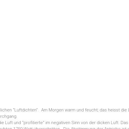
ichen "Luftdichten". Am Morgen warm und feucht; das heisst die L
urchgang.
ie Luft und "profitierte" im negativen Sinn von der dicken Luft. Das 
rlaubten 1750 Watt überschritten. Die Abstimmung der Antriebe ist