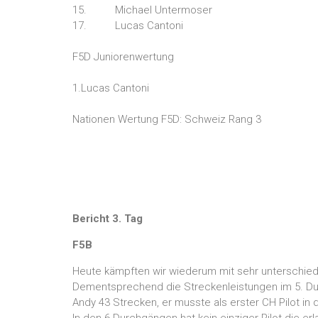
15. Michael Untermoser
17. Lucas Cantoni
F5D Juniorenwertung
1.Lucas Cantoni
Nationen Wertung F5D: Schweiz Rang 3
Bericht 3. Tag
F5B
Heute kämpften wir wiederum mit sehr unterschiedl
Dementsprechend die Streckenleistungen im 5. D
Andy 43 Strecken, er musste als erster CH Pilot in d
In den 6 Durchgängen hat kein einziger Pilot die e