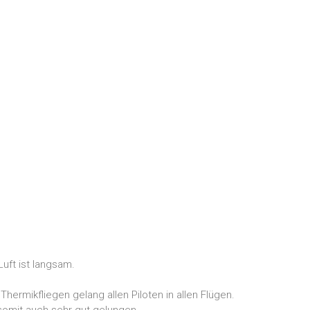
uft ist langsam.
Thermikfliegen gelang allen Piloten in allen Flügen.
 somit auch sehr gut gelungen.