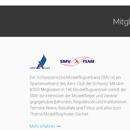
Mitg
Der Schweizerische Modellflugverband SMV ist ein
Spartenverband des Aero-Club der Schweiz. Mit über
8'000 Mitgliedern in 180 Modellflugvereinen vertritt der
SMV die Interessen der Modellflieger und Vereine
gegegenüber Behörden, Regulatoren und Institutionen.
Termine, News, Resultate und Fotos und alles zum
Thema Modellflug finden Sie hier.
Mehr erfahren