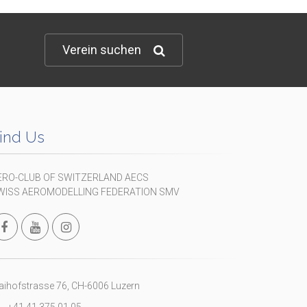
Verein suchen
ind Us
ERO-CLUB OF SWITZERLAND AECS
WISS AEROMODELLING FEDERATION SMV
ihofstrasse 76, CH-6006 Luzern