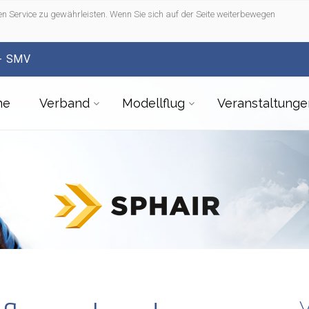
n Service zu gewährleisten. Wenn Sie sich auf der Seite weiterbewegen
- SMV
me
Verband
Modellflug
Veranstaltunge
V