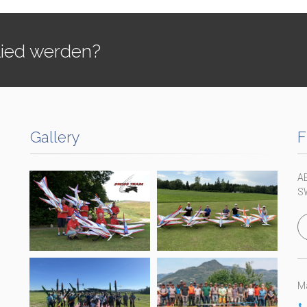
lied werden?
Gallery
F
A
S
Ma