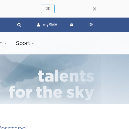
×
mySMV
DE
n
Sport
orstand