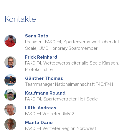
Kontakte
Senn
Reto
Präsident FAKO F4, Spartenverantwortlicher Jet
Scale, IJMC Honorary Boardmember
Frick
Reinhard
FAKO F4, Wettbewerbsleiter alle Scale Klassen,
Protokollführer
Günther
Thomas
Teammanager Nationalmannschaft F4C/F4H
Kaufmann
Roland
FAKO F4, Spartenvertreter Heli Scale
Lüthi
Andreas
FAKO F4 Vertreter RMV 2
Manta
Dario
FAKO F4 Vertreter Region Nordwest