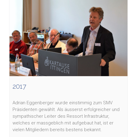
2017
Adrian Eggenberger wurde einstimmig zum SMV
Präsidenten gewählt. Als äusserst erfolgreicher und
sympathischer Leiter des Ressort Infrastruktur,
welches er massgeblich mit aufgebaut hat, ist er
vielen Mitgliedern bereits bestens bekannt.