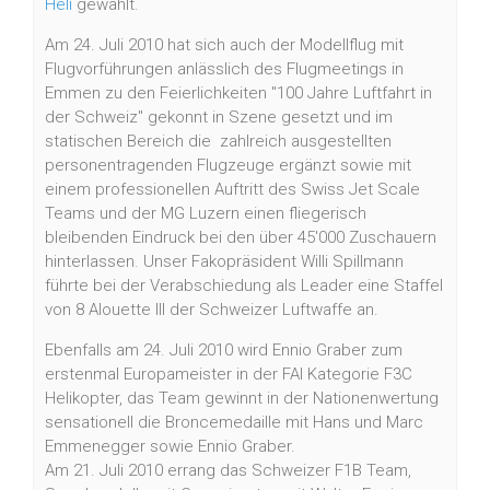
Heli
gewählt.
Am 24. Juli 2010 hat sich auch der Modellflug mit
Flugvorführungen anlässlich des Flugmeetings in
Emmen zu den Feierlichkeiten "100 Jahre Luftfahrt in
der Schweiz" gekonnt in Szene gesetzt und im
statischen Bereich die zahlreich ausgestellten
personentragenden Flugzeuge ergänzt sowie mit
einem professionellen Auftritt des Swiss Jet Scale
Teams und der
MG Luzern
einen fliegerisch
bleibenden Eindruck bei den über 45'000 Zuschauern
hinterlassen. Unser Fakopräsident Willi Spillmann
führte bei der Verabschiedung als Leader eine Staffel
von 8 Alouette III der Schweizer Luftwaffe an.
Ebenfalls am 24. Juli 2010 wird
Ennio Graber zum
erstenmal Europameister in der FAI Kategorie F3C
Helikopter, das Team gewinnt in der Nationenwertung
sensationell die Broncemedaille mit Hans und Marc
Emmenegger sowie Ennio Graber.
Am 21. Juli 2010 errang das Schweizer F1B Team,