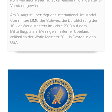
Polla wie auch Peter Hofacker einstimmig in den SMV-
Vorstand gewählt.
Am 3. August überträgt das International Jet Model
Committee IJMC der Schweiz die Durchführung der
10. Jet World Masters im Jahre 2013 auf dem
Militärflugplatz in Meiringen im Berner Oberland
anlässlich der World Masters 2011 in Dayton in den
USA.