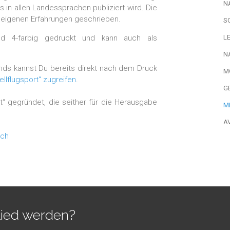
N
 in allen Landessprachen publiziert wird. Die
er eigenen Erfahrungen geschrieben.
S
end 4-farbig gedruckt und kann auch als
L
N
nds kannst Du bereits direkt nach dem Druck
M
llflugsport“ zugreifen
.
G
t“ gegründet, die seither für die Herausgabe
M
A
.ch
lied werden?