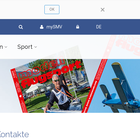
×
mySMV
DE
n
Sport
ontakte