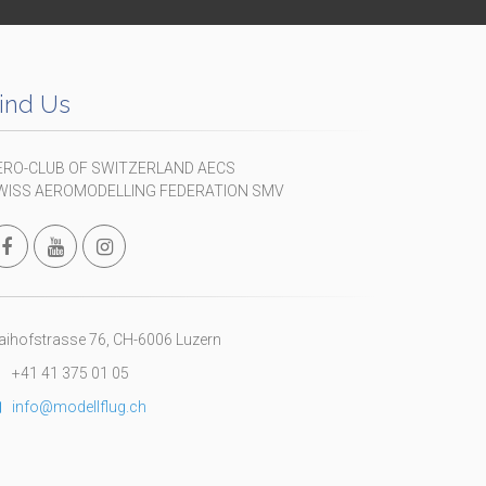
ind Us
ERO-CLUB OF SWITZERLAND AECS
WISS AEROMODELLING FEDERATION SMV
ihofstrasse 76, CH-6006 Luzern
+41 41 375 01 05
info@modellflug.ch