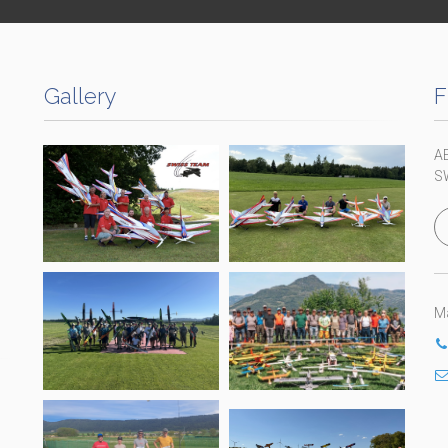
Gallery
F
A
S
Ma