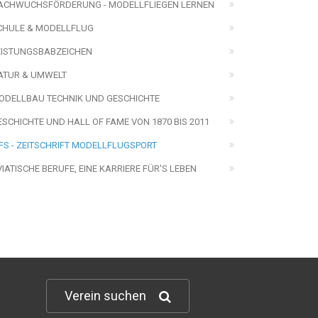
ACHWUCHSFÖRDERUNG - MODELLFLIEGEN LERNEN
CHULE & MODELLFLUG
EISTUNGSBABZEICHEN
ATUR & UMWELT
ODELLBAU TECHNIK UND GESCHICHTE
ESCHICHTE UND HALL OF FAME VON 1870 BIS 2011
FS - ZEITSCHRIFT MODELLFLUGSPORT
VIATISCHE BERUFE, EINE KARRIERE FÜR'S LEBEN
Verein suchen