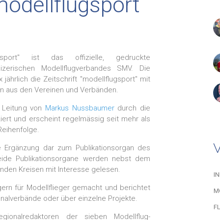
modellflugsport
gsport" ist das offizielle, gedruckte
izerischen Modellflugverbandes SMV. Die
jährlich die Zeitschrift "modellflugsport" mit
en aus den Vereinen und Verbänden.
r Leitung von
Markus Nussbaumer
durch die
iert und erscheint regelmässig seit mehr als
Reihenfolge.
eale Ergänzung dar zum Publikationsorgan des
eide Publikationsorgane werden nebst dem
enden Kreisen mit Interesse gelesen.
I
iegern für Modellflieger gemacht und berichtet
M
ionalverbände oder über einzelne Projekte.
F
ionalredaktoren der sieben Modellflug-