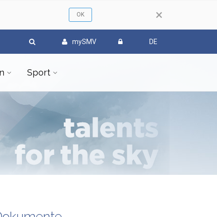
×
mySMV
DE
n
Sport
Dokumente