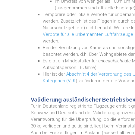
Im Umkreis von weniger als 100m um 
(ausgenommen sind offizielle Flugtage)
Temporäre oder lokale Verbote für unbeman
werden. Zusätzlich ist das Fliegen in durch 
Naturschutzgebiete) nicht erlaubt.
Weitere I
Verbote für alle unbemannten Luftfahrzeuge 
werden
.
Bei der Benützung von Kameras und sonstig
beachtet werden, d.h. über Wohngebiete dar
Es gibt ein Mindestalter für
unbeaufsichtigte
Mo
Aufsichtsperson 16 Jahre).
Hier ist der
Abschnitt 4 der Verordnung des 
Kategorien (VLK
) zu finden in der die Vorschr
Validierung ausländischer Betriebsbe
Für in Deutschland registrierte Flugzeuge entfä
Schweiz und Deutschland der Validierungsprozess 
Verantwortung für die Überprüfung, ob die erforde
30 kg vorliegen und gültig sind, liegt beim Veranstal
Auch bei Freizeitflügen im Ausland (ausserhalb von