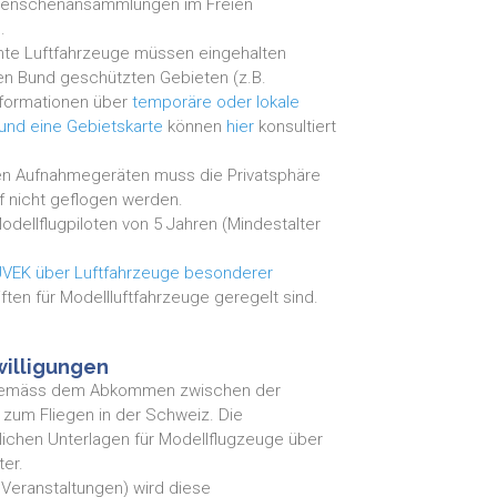
Menschenansammlungen im Freien
.
nte Luftfahrzeuge müssen eingehalten
den Bund geschützten Gebieten (z.B.
nformationen über
temporäre oder lokale
und eine Gebietskarte
können
hier
konsultiert
en Aufnahmegeräten muss die Privatsphäre
f nicht geflogen werden.
dellflugpiloten von 5 Jahren (Mindestalter
UVEK über Luftfahrzeuge besonderer
iften für Modellluftfahrzeuge geregelt sind.
willigungen
llt gemäss dem Abkommen zwischen der
zum Fliegen in der Schweiz. Die
rlichen Unterlagen für Modellflugzeuge über
ter.
 Veranstaltungen) wird diese