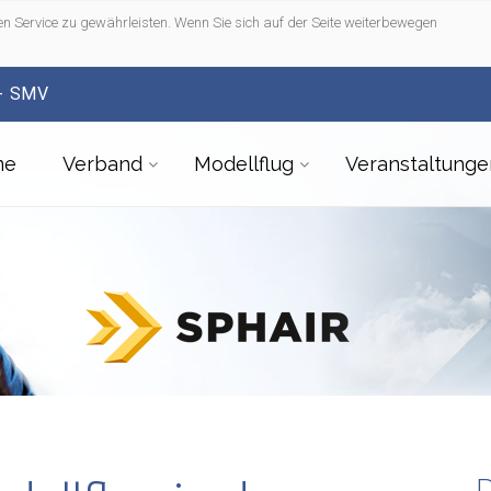
n Service zu gewährleisten. Wenn Sie sich auf der Seite weiterbewegen
- SMV
me
Verband
Modellflug
Veranstaltunge