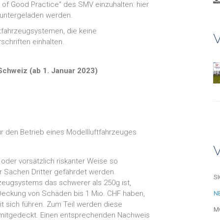
 of Good Practice“ des SMV einzuhalten: hier
untergeladen werden.
tfahrzeugsystemen, die keine
V
chriften einhalten.
 Schweiz (ab 1. Januar 2023)
 den Betrieb eines Modellluftfahrzeuges
g oder vorsätzlich riskanter Weise so
 Sachen Dritter gefährdet werden.
S
zeugsystems das schwerer als 250g ist,
 Deckung von Schäden bis 1 Mio. CHF haben,
N
t sich führen. Zum Teil werden diese
M
mitgedeckt. Einen entsprechenden Nachweis