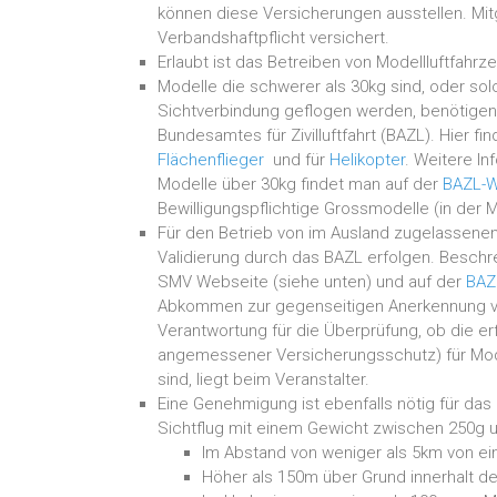
können diese Versicherungen ausstellen. Mit
Verbandshaftpflicht versichert.
Erlaubt ist das Betreiben von Modellluftfahrz
Modelle die schwerer als 30kg sind, oder sol
Sichtverbindung geflogen werden, benötige
Bundesamtes für Zivilluftfahrt (BAZL). Hier f
Flächenflieger
und für
Helikopter
. Weitere I
Modelle über 30kg findet man auf der
BAZL-W
Bewilligungspflichtige Grossmodelle (in der M
Für den Betrieb von im Ausland zugelassene
Validierung durch das BAZL erfolgen. Beschr
SMV Webseite (siehe unten) und auf der
BAZ
Abkommen zur gegenseitigen Anerkennung v
Verantwortung für die Überprüfung, ob die er
angemessener Versicherungsschutz) für Mode
sind, liegt beim Veranstalter.
Eine Genehmigung ist ebenfalls nötig für das 
Sichtflug mit einem Gewicht zwischen 250g u
Im Abstand von weniger als 5km von ein
Höher als 150m über Grund innerhalt de