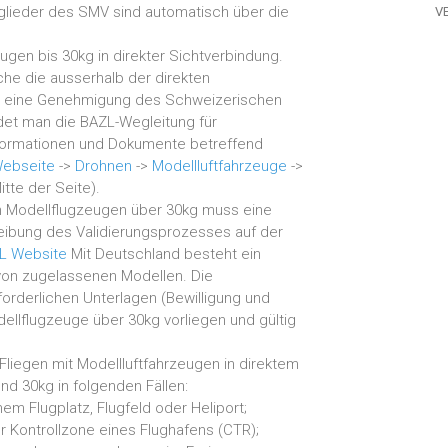
glieder des SMV sind automatisch über die
V
eugen bis 30kg in direkter Sichtverbindung.
che die ausserhalb der direkten
n eine Genehmigung des Schweizerischen
indet man die BAZL-Wegleitung für
nformationen und Dokumente betreffend
ebseite
->
Drohnen
->
Modellluftfahrzeuge
->
itte der Seite).
n Modellflugzeugen über 30kg muss eine
eibung des Validierungsprozesses auf der
L Website
Mit Deutschland besteht ein
on zugelassenen Modellen. Die
forderlichen Unterlagen (Bewilligung und
llflugzeuge über 30kg vorliegen und gültig
Fliegen mit Modellluftfahrzeugen in direktem
nd 30kg in folgenden Fällen:
em Flugplatz, Flugfeld oder Heliport;
r Kontrollzone eines Flughafens (CTR);