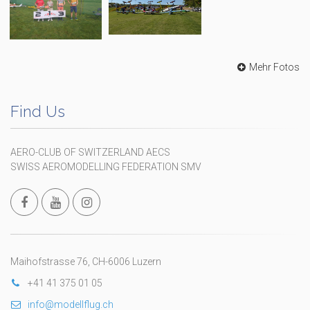
Mehr Fotos
Find Us
AERO-CLUB OF SWITZERLAND AECS
SWISS AEROMODELLING FEDERATION SMV
Maihofstrasse 76, CH-6006 Luzern
+41 41 375 01 05
info@modellflug.ch