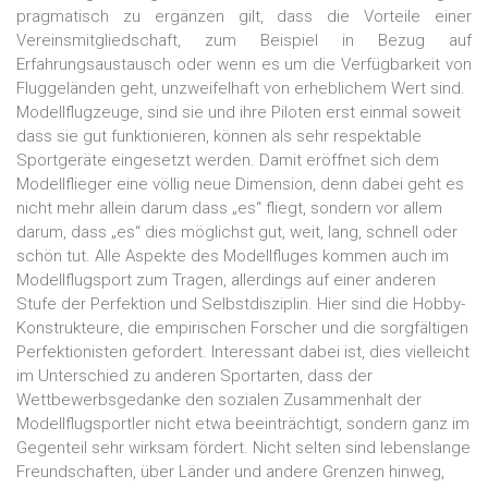
pragmatisch zu ergänzen gilt, dass die Vorteile einer
Vereinsmitgliedschaft, zum Beispiel in Bezug auf
Erfahrungsaustausch oder wenn es um die Verfügbarkeit von
Fluggeländen geht, unzweifelhaft von erheblichem Wert sind.
Modellflugzeuge, sind sie und ihre Piloten erst einmal soweit
dass sie gut funktionieren, können als sehr respektable
Sportgeräte eingesetzt werden. Damit eröffnet sich dem
Modellflieger eine völlig neue Dimension, denn dabei geht es
nicht mehr allein darum dass „es“ fliegt, sondern vor allem
darum, dass „es“ dies möglichst gut, weit, lang, schnell oder
schön tut. Alle Aspekte des Modellfluges kommen auch im
Modellflugsport zum Tragen, allerdings auf einer anderen
Stufe der Perfektion und Selbstdisziplin. Hier sind die Hobby-
Konstrukteure, die empirischen Forscher und die sorgfältigen
Perfektionisten gefordert. Interessant dabei ist, dies vielleicht
im Unterschied zu anderen Sportarten, dass der
Wettbewerbsgedanke den sozialen Zusammenhalt der
Modellflugsportler nicht etwa beeinträchtigt, sondern ganz im
Gegenteil sehr wirksam fördert. Nicht selten sind lebenslange
Freundschaften, über Länder und andere Grenzen hinweg,