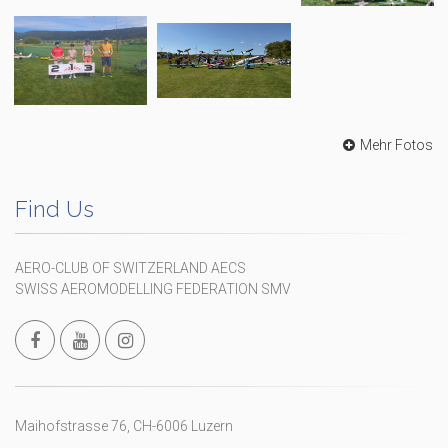
Mehr Fotos
Find Us
AERO-CLUB OF SWITZERLAND AECS
SWISS AEROMODELLING FEDERATION SMV
Maihofstrasse 76, CH-6006 Luzern