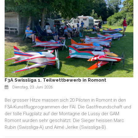
F3A Swissliga 1. Teilwettbewerb in Romont
Dienstag, 23. Juni 2026
Bei grosser Hitze massen sich 20 Piloten in Romont in den
F3A-Kunstflugprogrammen der FAI. Die Gastfreundschaft und
der tolle Flugplatz auf der Montagne de Lussy der GAM
Romont wurden sehr geschätzt. Die Sieger heissen Marc
Rubin (Swissliga-A) und Aimé Jerike (Swissliga-B).