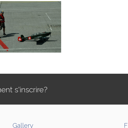
t s'inscrire?
Gallery
F