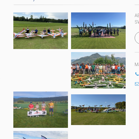
A
S
Ma