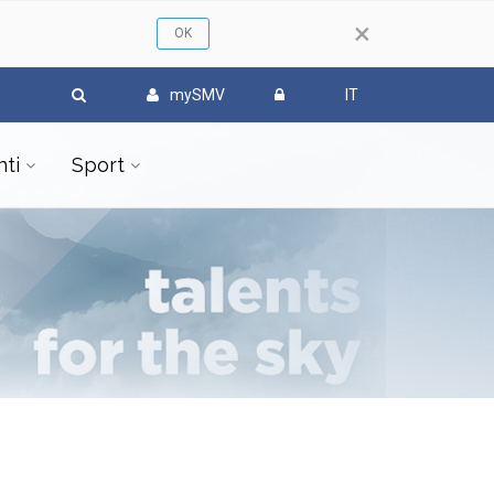
×
mySMV
IT
ti
Sport