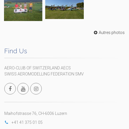
Autres photos
Find Us
AERO-CLUB OF SWITZERLAND AECS
SWISS AEROMODELLING FEDERATION SMV
Maihofstrasse 76, CH-6006 Luzern
+41 41 375 01 05