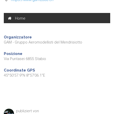
Home
Organizzatore
GAM - Gruppo Aeromodellisti del Mendrisiotto
Posizione
Via Puntasei 6855 Stabio
Coordinate GPS
45°50'57.9"N 8°57'06.1"E
publiziert von