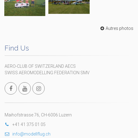
Autres photos
Find Us
AERO-CLUB OF SWITZERLAND AECS
SWISS AEROMODELLING FEDERATION SMV
Maihofstrasse 76, CH-6006 Luzern
+41 41 375 01 05
info@modellflug.ch