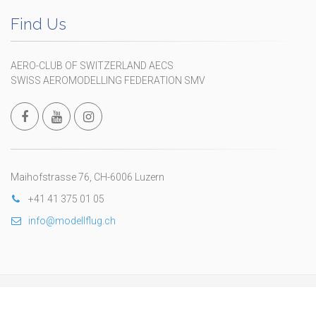
Find Us
AERO-CLUB OF SWITZERLAND AECS
SWISS AEROMODELLING FEDERATION SMV
Maihofstrasse 76, CH-6006 Luzern
+41 41 375 01 05
info@modellflug.ch
Copyright © 2024 Federazione Svizzera di Aeromodellismo
wwww.fsam.ch
. All Rights Reserved