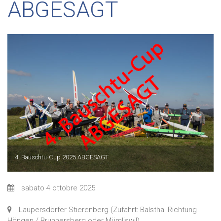
ABGESAGT
4. Bauschtu-Cup 2025 ABGESAGT
sabato 4 ottobre 2025
Laupersdörfer Stierenberg (Zufahrt: Balsthal Richtung
Höngen / Brunnersberg oder Mümliswil)