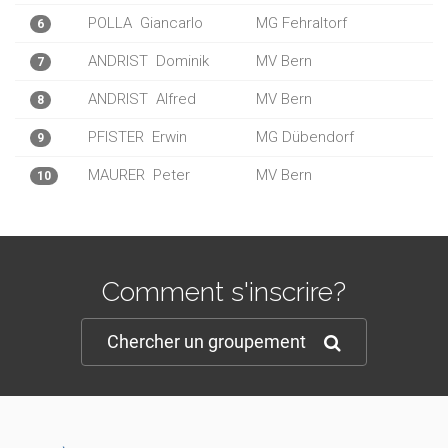
POLLA
Giancarlo
MG Fehraltorf
6
ANDRIST
Dominik
MV Bern
7
ANDRIST
Alfred
MV Bern
8
PFISTER
Erwin
MG Dübendorf
9
MAURER
Peter
MV Bern
10
Comment s'inscrire?
Chercher un groupement