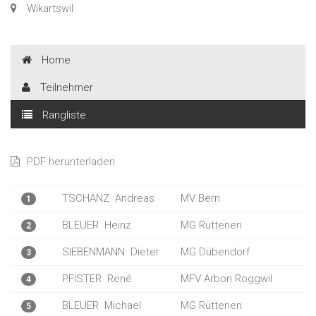
Wikartswil
Home
Teilnehmer
Rangliste
PDF herunterladen
TSCHANZ
Andreas
MV Bern
1
BLEUER
Heinz
MG Rüttenen
2
SIEBENMANN
Dieter
MG Dübendorf
3
PFISTER
René
MFV Arbon Roggwil
4
BLEUER
Michael
MG Rüttenen
5