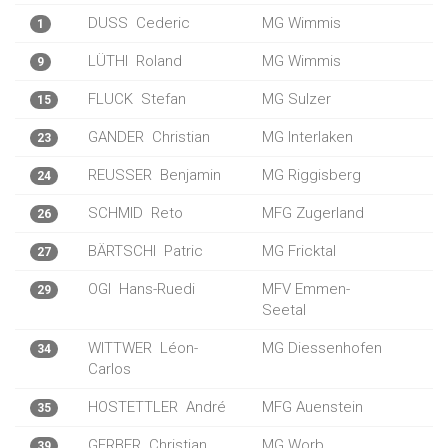
DUSS
Cederic
MG Wimmis
1
LÜTHI
Roland
MG Wimmis
9
FLUCK
Stefan
MG Sulzer
15
GANDER
Christian
MG Interlaken
23
REUSSER
Benjamin
MG Riggisberg
24
SCHMID
Reto
MFG Zugerland
26
BÄRTSCHI
Patric
MG Fricktal
27
OGI
Hans-Ruedi
MFV Emmen-
29
Seetal
WITTWER
Léon-
MG Diessenhofen
34
Carlos
HOSTETTLER
André
MFG Auenstein
35
GERBER
Christian
MG Worb
39