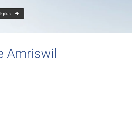
r plus
e Amriswil