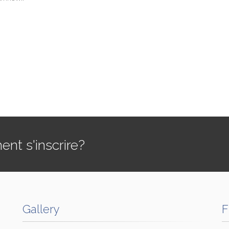
t s'inscrire?
Gallery
F