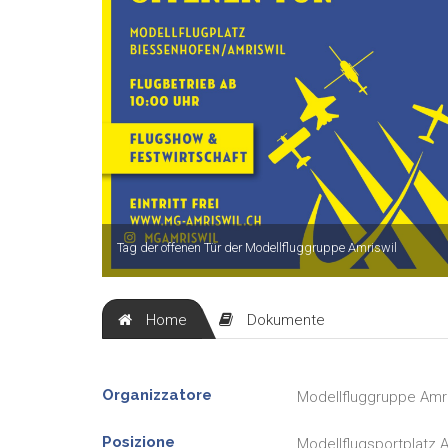
Tag der offenen Tür der Modellfluggruppe Amriswil
Home
Dokumente
Organizzatore
Modellfluggruppe Amri
Posizione
Modellflugsportplatz A