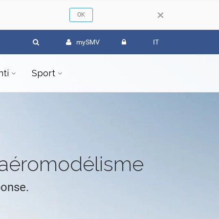
×
mySMV
IT
ti
Sport
l'aéromodélisme
ponse.