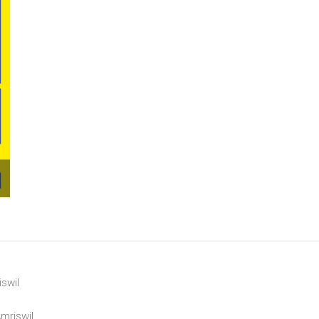
swil
mriswil