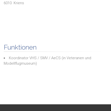
6010
Kriens
Funktionen
Koordinator VHS / SMV / AeCS
(in
Veteranen und
Modellflugmuseum
)