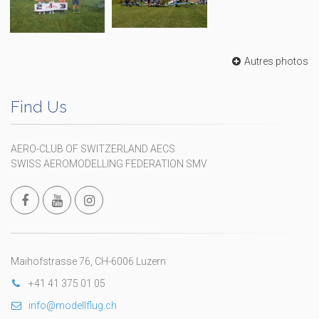
Autres photos
Find Us
AERO-CLUB OF SWITZERLAND AECS
SWISS AEROMODELLING FEDERATION SMV
Maihofstrasse 76, CH-6006 Luzern
+41 41 375 01 05
info@modellflug.ch