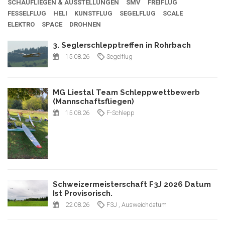
SCHAUFLIEGEN & AUSSTELLUNGEN
SMV
FREIFLUG
FESSELFLUG
HELI
KUNSTFLUG
SEGELFLUG
SCALE
ELEKTRO
SPACE
DROHNEN
3. Seglerschlepptreffen in Rohrbach
15.08.26
Segelflug
MG Liestal Team Schleppwettbewerb
(Mannschaftsfliegen)
15.08.26
F-Schlepp
Schweizermeisterschaft F3J 2026 Datum
Ist Provisorisch.
22.08.26
F3J
, Ausweichdatum