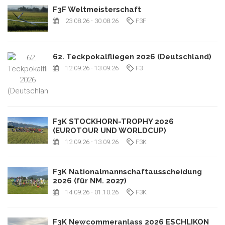
F3F Weltmeisterschaft
23.08.26
- 30.08.26
F3F
62. Teckpokalfliegen 2026 (Deutschland)
12.09.26
- 13.09.26
F3
F3K STOCKHORN-TROPHY 2026
(EUROTOUR UND WORLDCUP)
12.09.26
- 13.09.26
F3K
F3K Nationalmannschaftausscheidung
2026 (für NM. 2027)
14.09.26
- 01.10.26
F3K
F3K Newcommeranlass 2026 ESCHLIKON