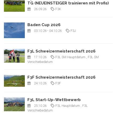
TG (NEUEINSTEIGER trainieren mit Profis)
26.09.26
F3K
Baden Cup 2026
03.10.26
- 04.10.26
F3J
F3L Schweizermeisterschaft 2026
17.10.26
F3L SM Hauptdatum
, F3L SM
Verschiebedatum
F3F Schweizermeisterschaft 2026
24.10.26
F3F
F3L Start-Up-Wettbewerb
25.10.26
F3L Hauptdatum
, F3L
Verschiebedatum