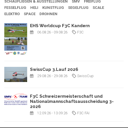
SCHAUFLIEGEN & AUSSTELLUNGEN
SMV
FREIFLUG
FESSELFLUG
HELI
KUNSTFLUG
SEGELFLUG
SCALE
ELEKTRO
SPACE
DROHNEN
EHS Worldcup F3C Kandern
06.08.26
- 09.08.26
F3C
SwissCup 3.Lauf 2026
29.08.26
- 29.08.26
SwissCup
F3C Schweizermeisterschaft und
Nationalmannschaftsausscheidung 3-
2026
12.09.26
- 13.09.26
F3C FAI