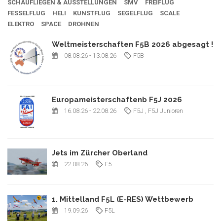
SCHAUFLIEGEN & AUSSTELLUNGEN
SMV
FREIFLUG
FESSELFLUG
HELI
KUNSTFLUG
SEGELFLUG
SCALE
ELEKTRO
SPACE
DROHNEN
Weltmeisterschaften F5B 2026 abgesagt !
08.08.26
- 13.08.26
F5B
Europameisterschaftenb F5J 2026
16.08.26
- 22.08.26
F5J
, F5J Junioren
Jets im Zürcher Oberland
22.08.26
F5
1. Mittelland F5L (E-RES) Wettbewerb
19.09.26
F5L