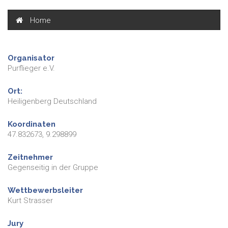
Home
Organisator
Purflieger e.V.
Ort:
Heiligenberg Deutschland
Koordinaten
47.832673, 9.298899
Zeitnehmer
Gegenseitig in der Gruppe
Wettbewerbsleiter
Kurt Strasser
Jury