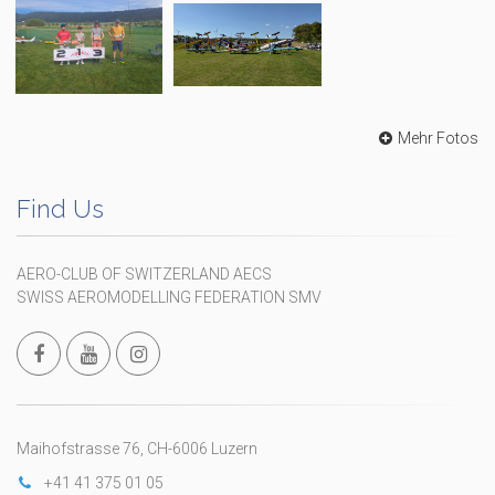
Mehr Fotos
Find Us
AERO-CLUB OF SWITZERLAND AECS
SWISS AEROMODELLING FEDERATION SMV
Maihofstrasse 76, CH-6006 Luzern
+41 41 375 01 05