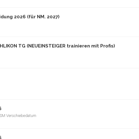
dung 2026 (für NM. 2027)
IKON TG (NEUEINSTEIGER trainieren mit Profis)
6
 SM Verschiebedatum
6