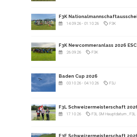
F3K Nationalmannschaftausschei
14.09.26
- 01.10.26
F3K
F3K Newcommeranlass 2026 ESCHL
26.09.26
F3K
Baden Cup 2026
03.10.26
- 04.10.26
F3J
F3L Schweizermeisterschaft 202
17.10.26
F3L SM Hauptdatum
, F3L
F3F Schweizermeisterschaft 202