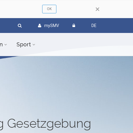
×
mySMV
DE
n
Sport
ug Gesetzgebung