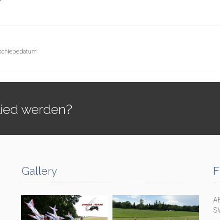
rschiebedatum
lied werden?
Gallery
F
A
S