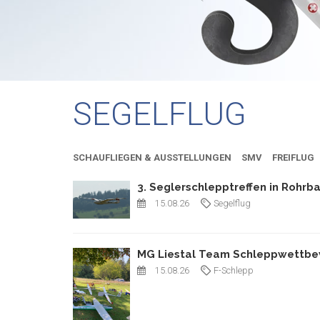
SEGELFLUG
SCHAUFLIEGEN & AUSSTELLUNGEN
SMV
FREIFLUG
3. Seglerschlepptreffen in Rohrb
15.08.26
Segelflug
MG Liestal Team Schleppwettbew
15.08.26
F-Schlepp