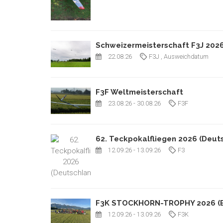
Schweizermeisterschaft F3J 2026 
22.08.26
F3J
, Ausweichdatum
F3F Weltmeisterschaft
23.08.26
- 30.08.26
F3F
62. Teckpokalfliegen 2026 (Deut
12.09.26
- 13.09.26
F3
F3K STOCKHORN-TROPHY 2026 
12.09.26
- 13.09.26
F3K