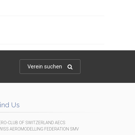
Verein suchen
ind Us
ERO-CLUB OF SWITZERLAND AECS
WISS AEROMODELLING FEDERATION SMV