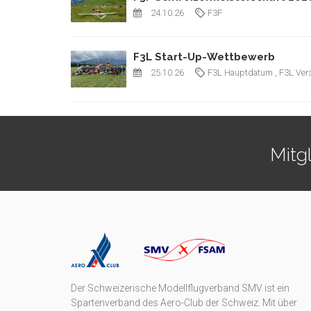
24.10.26
F3F
F3L Start-Up-Wettbewerb
25.10.26
F3L Hauptdatum
, F3L Ve
Mitg
Der Schweizerische Modellflugverband SMV ist ein
Spartenverband des Aero-Club der Schweiz. Mit über