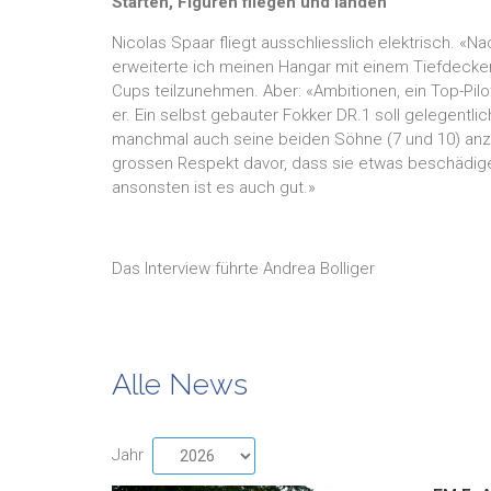
Starten, Figuren fliegen und landen
Nicolas Spaar fliegt ausschliesslich elektrisch. «
erweiterte ich meinen Hangar mit einem Tiefdecker
Cups teilzunehmen. Aber: «Ambitionen, ein Top-Pilot
er. Ein selbst gebauter Fokker DR.1 soll gelegentl
manchmal auch seine beiden Söhne (7 und 10) anzutr
grossen Respekt davor, dass sie etwas beschädigen 
ansonsten ist es auch gut.»
Das Interview führte Andrea Bolliger
Alle News
Jahr