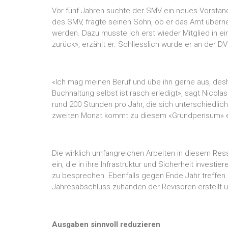
Vor fünf Jahren suchte der SMV ein neues Vorstan
des SMV, fragte seinen Sohn, ob er das Amt überne
werden. Dazu musste ich erst wieder Mitglied in e
zurück», erzählt er. Schliesslich wurde er an der D
«Ich mag meinen Beruf und übe ihn gerne aus, desha
Buchhaltung selbst ist rasch erledigt», sagt Nico
rund 200 Stunden pro Jahr, die sich unterschiedlic
zweiten Monat kommt zu diesem «Grundpensum» ein
Die wirklich umfangreichen Arbeiten in diesem Ress
ein, die in ihre Infrastruktur und Sicherheit inves
zu besprechen. Ebenfalls gegen Ende Jahr treffe
Jahresabschluss zuhanden der Revisoren erstellt u
Ausgaben sinnvoll reduzieren