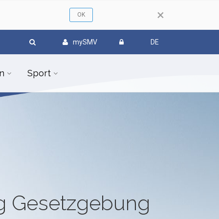
×
mySMV
DE
n
Sport
ug Gesetzgebung