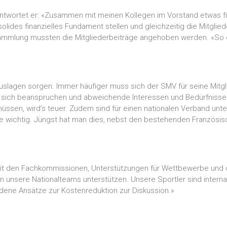
twortet er: «Zusammen mit meinen Kollegen im Vorstand etwas für 
 solides finanzielles Fundament stellen und gleichzeitig die Mitgl
sammlung mussten die Mitgliederbeiträge angehoben werden. «So etw
uslagen sorgen. Immer häufiger muss sich der SMV für seine Mitgl
sich beanspruchen und abweichende Interessen und Bedürfnisse 
en, wird’s teuer. Zudem sind für einen nationalen Verband unter
e wichtig. Jüngst hat man dies, nebst den bestehenden Französisc
it den Fachkommissionen, Unterstützungen für Wettbewerbe und 
len unsere Nationalteams unterstützen. Unsere Sportler sind interna
edene Ansätze zur Kostenreduktion zur Diskussion.»