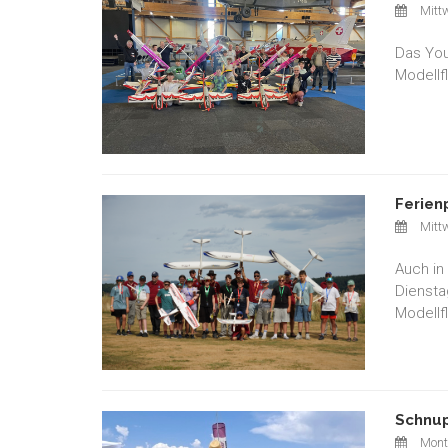
Mittw
Das You
Modellf
Ferien
Mittw
Auch in
Diensta
Modellf
Schnup
Monta