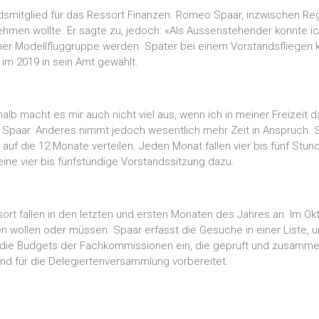
dsmitglied für das Ressort Finanzen. Romeo Spaar, inzwischen Re
hmen wollte. Er sagte zu, jedoch: «Als Aussenstehender konnte ic
iner Modellfluggruppe werden. Später bei einem Vorstandsfliegen 
V im 2019 in sein Amt gewählt.
lb macht es mir auch nicht viel aus, wenn ich in meiner Freizeit d
las Spaar. Anderes nimmt jedoch wesentlich mehr Zeit in Anspruch.
h auf die 12 Monate verteilen. Jeden Monat fallen vier bis fünf St
e vier bis fünfstündige Vorstandssitzung dazu.
ort fallen in den letzten und ersten Monaten des Jahres an. Im O
tieren wollen oder müssen. Spaar erfasst die Gesuche in einer Liste
n die Budgets der Fachkommissionen ein, die geprüft und zusamm
nd für die Delegiertenversammlung vorbereitet.