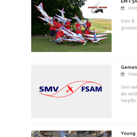
EM F3A
Donn
Vom 8.-
grossen
Gemein
Freit
Seit vi
als ver
Verpfli
Young 