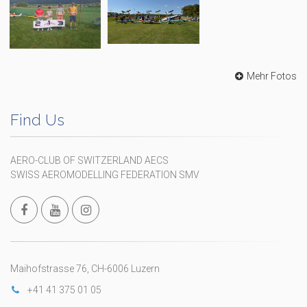
Mehr Fotos
Find Us
AERO-CLUB OF SWITZERLAND AECS
SWISS AEROMODELLING FEDERATION SMV
Maihofstrasse 76, CH-6006 Luzern
+41 41 375 01 05