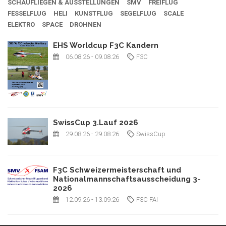
SCHAUFLIEGEN & AUSSTELLUNGEN
SMV
FREIFLUG
FESSELFLUG
HELI
KUNSTFLUG
SEGELFLUG
SCALE
ELEKTRO
SPACE
DROHNEN
EHS Worldcup F3C Kandern
06.08.26
- 09.08.26
F3C
SwissCup 3.Lauf 2026
29.08.26
- 29.08.26
SwissCup
F3C Schweizermeisterschaft und
Nationalmannschaftsausscheidung 3-
2026
12.09.26
- 13.09.26
F3C FAI