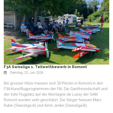
F3A Swissliga 1. Teilwettbewerb in Romont
Dienstag, 23. Juni 2026
Bei grosser Hitze massen sich 20 Piloten in Romont in den
F3A-Kunstflugprogrammen der FAI. Die Gastfreundschaft und
der tolle Flugplatz auf der Montagne de Lussy der GAM
Romont wurden sehr geschätzt. Die Sieger heissen Marc
Rubin (Swissliga-A) und Aimé Jerike (Swissliga-B).