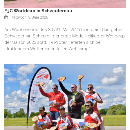
F3C Worldcup in Schwadernau
Mittwoch, 3. Juni 2026
Am Wochenende des 30./31. Mai 2026 fand beim Gastgeber
Schwadernau-Scheuren der erste Modellhelikopter Worldcup
der Saison 2026 statt. 19 Piloten lieferten sich bei
strahlendem Wetter einen tollen Wettkampf.