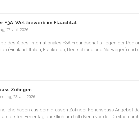
r F3A-Wettbewerb im Flaachtal
g, 27. Juli 2026
pe des Alpes, Internationales F3A-Freundschaftsfliegen der Regio
opa (Finnland, Italien, Frankreich, Deutschland und Norwegen) und
pass Zofingen
rstag, 23. Juli 2026
ndliche haben aus dem grossen Zofinger Ferienspass-Angebot den
 am ersten Ferientag pünktlich um halb Neun vor der Dreifachturnh