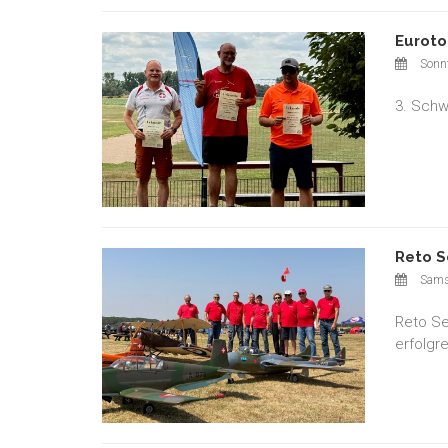
Euroto
Sonnt
3. Schw
Reto S
Sams
Reto Se
erfolgre