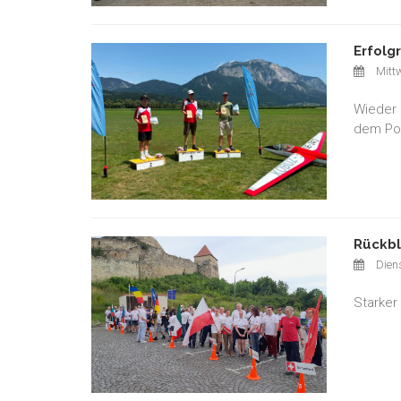
Erfolg
Mittw
Wieder 
dem Pod
Rückbl
Diens
Starker