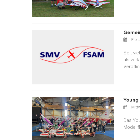
Gemein
Freit
Seit vi
als ver
Verpfli
Young 
Mittw
Das You
Modellf