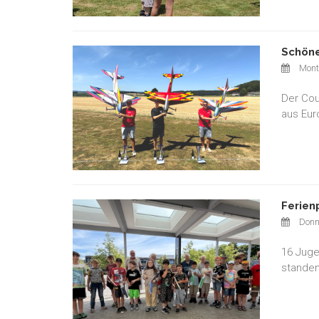
Schöne
Monta
Der Cou
aus Eur
Ferien
Donne
16 Juge
standen