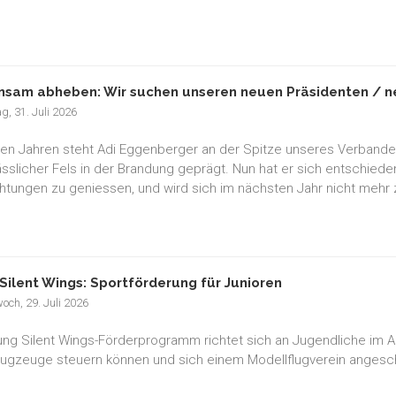
sam abheben: Wir suchen unseren neuen Präsidenten / ne
ag, 31. Juli 2026
elen Jahren steht Adi Eggenberger an der Spitze unseres Verband
lässlicher Fels in der Brandung geprägt. Nun hat er sich entschied
chtungen zu geniessen, und wird sich im nächsten Jahr nicht mehr 
Silent Wings: Sportförderung für Junioren
och, 29. Juli 2026
ng Silent Wings-Förderprogramm richtet sich an Jugendliche im Alte
lugzeuge steuern können und sich einem Modellflugverein anges