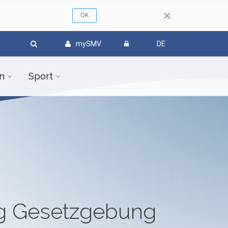
×
mySMV
DE
n
Sport
ug Gesetzgebung