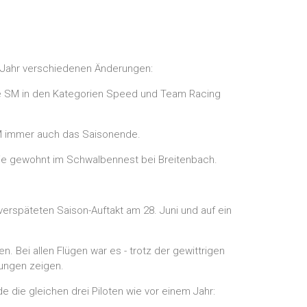
m Jahr verschiedenen Änderungen:
 Die SM in den Kategorien Speed und Team Racing
 SM immer auch das Saisonende.
wie gewohnt im Schwalbennest bei Breitenbach.
 verspäteten Saison-Auftakt am 28. Juni und auf ein
en. Bei allen Flügen war es - trotz der gewittrigen
tungen zeigen.
 die gleichen drei Piloten wie vor einem Jahr: