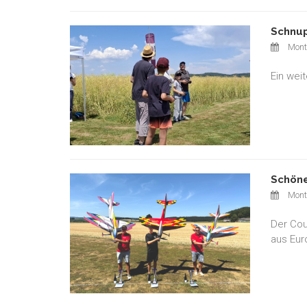
Schnup
Monta
Ein wei
Schöne
Monta
Der Cou
aus Eur