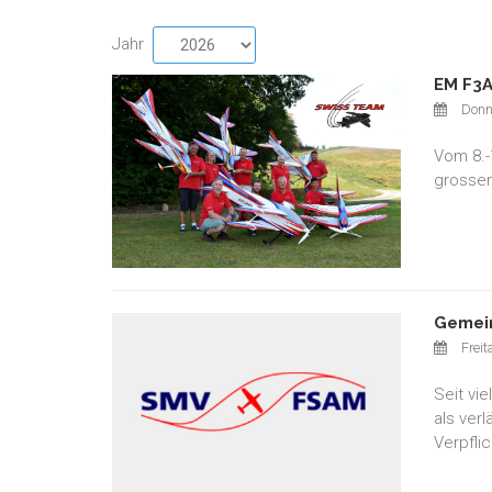
Jahr
EM F3A
Donn
Vom 8.-
grossen
Gemein
Freit
Seit vi
als ver
Verpfli