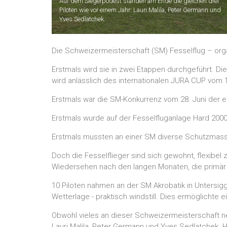
Auf dem Siegerpodest standen am Ende die gleichen drei
Piloten wie vor einem Jahr: Lauri Malila, Peter Germann und
Yves Sedlatchek.
Die Schweizermeisterschaft (SM) Fesselflug – org
Erstmals wird sie in zwei Etappen durchgeführt. Di
wird anlässlich des internationalen JURA CUP vom
Erstmals war die SM-Konkurrenz vom 28. Juni der e
Erstmals wurde auf der Fesselfluganlage Hard 200
Erstmals mussten an einer SM diverse Schutzmas
Doch die Fesselflieger sind sich gewohnt, flexibel 
Wiedersehen nach den langen Monaten, die primä
10 Piloten nahmen an der SM Akrobatik in Untersiggent
Wetterlage - praktisch windstill. Dies ermöglichte 
Obwohl vieles an dieser Schweizermeisterschaft ne
Lauri Malila, Peter Germann und Yves Sedlatchek. H