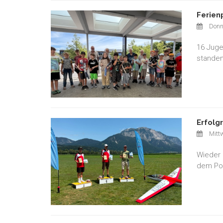
Ferien
Donne
16 Juge
standen
Erfolg
Mittw
Wieder 
dem Pod