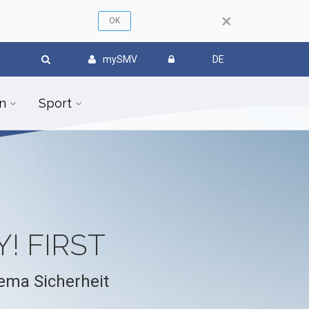
×
mySMV
DE
n
Sport
! FIRST
ema Sicherheit