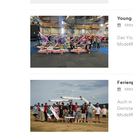
Young 
Mittw
Das You
Modellf
Ferien
Mittw
Auch in
Diensta
Modellf