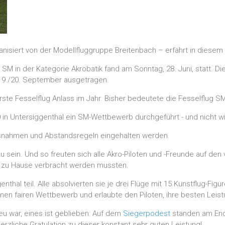
anisiert von der Modellfluggruppe Breitenbach – erfährt in diese
e SM in der Kategorie Akrobatik fand am Sonntag, 28. Juni, statt.
 19./20. September ausgetragen.
rste Fesselflug Anlass im Jahr. Bisher bedeutete die Fesselflug
0 in Untersiggenthal ein SM-Wettbewerb durchgeführt - und nicht 
snahmen und Abstandsregeln eingehalten werden.
zu sein. Und so freuten sich alle Akro-Piloten und -Freunde auf den
r zu Hause verbracht werden mussten.
hal teil. Alle absolvierten sie je drei Flüge mit 15 Kunstflug-Figur
einen fairen Wettbewerb und erlaubte den Piloten, ihre besten Leis
u war, eines ist geblieben: Auf dem
Siegerpodest
standen am Ende
erzliche Gratulation zu dieser konstant sehr guten Leistung!