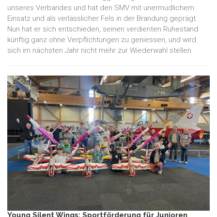
unseres Verbandes und hat den SMV mit unermüdlichem
Einsatz und als verlässlicher Fels in der Brandung geprägt.
Nun hat er sich entschieden, seinen verdienten Ruhestand
künftig ganz ohne Verpflichtungen zu geniessen, und wird
sich im nächsten Jahr nicht mehr zur Wiederwahl stellen
Young Silent Wings: Sportförderung für Junioren