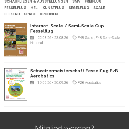
SCHAUFLIEGEN & AUSSTELLUNGEN
SMV
FREIFLUG
FESSELFLUG
HELI
KUNSTFLUG
SEGELFLUG
SCALE
ELEKTRO
SPACE
DROHNEN
Internat. Scale / Semi-Scale Cup
Fesselflug
22.08.26
- 23.08.26
F4B Scale
, F4B Semi-Scale
National
Schweizermeisterschaft Fesselflug F2B
Aerobatics
19.09.26
- 20.09.26
F2B Aerobatics
Mitglied werden?