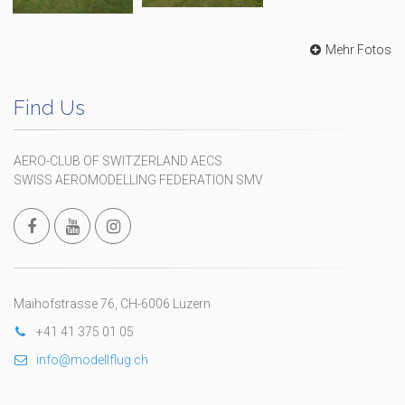
Mehr Fotos
Find Us
AERO-CLUB OF SWITZERLAND AECS
SWISS AEROMODELLING FEDERATION SMV
Maihofstrasse 76, CH-6006 Luzern
+41 41 375 01 05
info@modellflug.ch