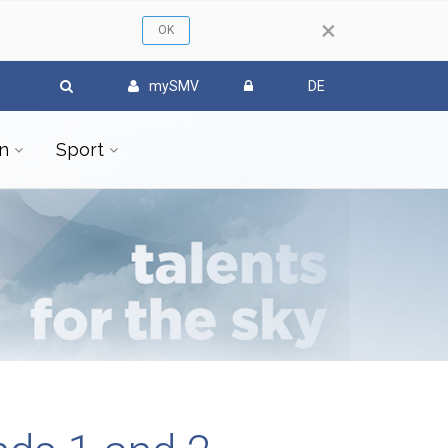
×
mySMV
DE
n
Sport