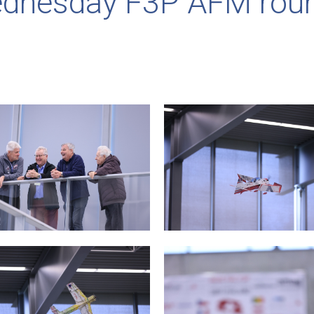
dnesday F3P AFM roun