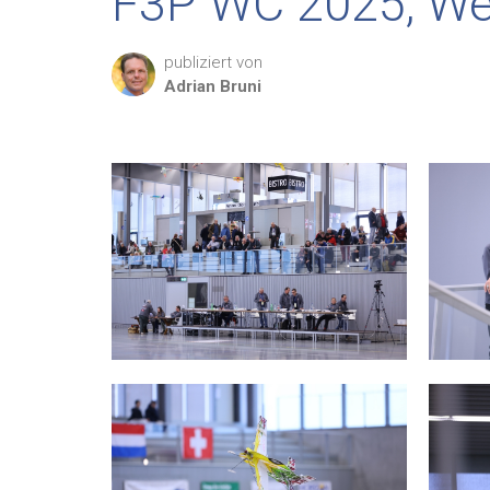
F3P WC 2025, We
publiziert von
Adrian
Bruni