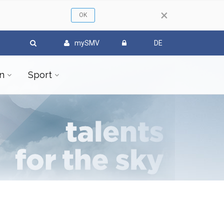
×
mySMV
DE
n
Sport