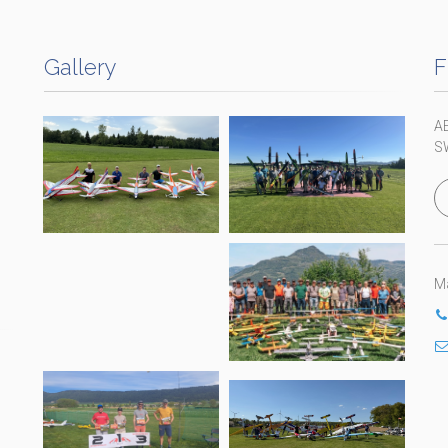
Gallery
F
A
S
Ma