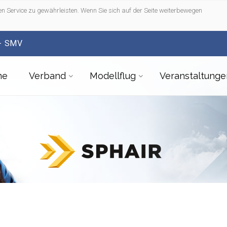
n Service zu gewährleisten. Wenn Sie sich auf der Seite weiterbewegen
- SMV
me
Verband
Modellflug
Veranstaltunge